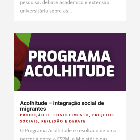
pesquisa, debate acadêmico e extensão
universitária sobre as...
Acolhitude – integração social de
migrantes
PRODUÇÃO DE CONHECIMENTO
,
PROJETOS
SOCIAIS
,
REFLEXÃO E DEBATE
O Programa Acolhitude é resultado de uma
parceria entre a ESPM, o Ministério das