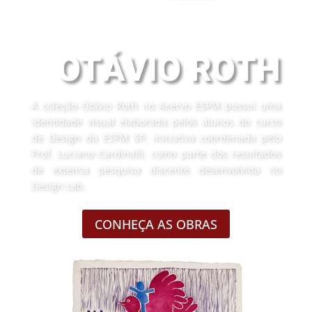
ACERVO
OTÁVIO ROTH
A coleção Otávio Roth no Acervo ESPM possui uma
identidade visual elaborada pelos alunos do curso
de Design da ESPM SP, iniciativa coordenada pelo
Prof. Luciano Cardinalli, como parte dos resultados
de extensa pesquisa discente desenvolvida no
Design Lab.
CONHEÇA AS OBRAS