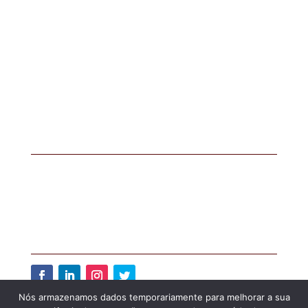
Educação continuada
Mestrado e Doutorado
Educação a distância
Para empresas
CONTATO
Comitê ESPM de Direitos Humanos
direitoshumanos@espm.br
(11) 5085-4600
REDES SOCIAIS
Nós armazenamos dados temporariamente para melhorar a sua